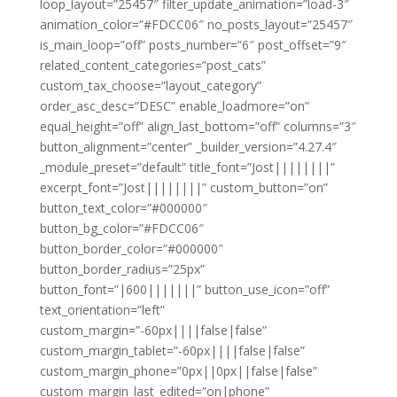
loop_layout=”25457″ filter_update_animation=”load-3″
animation_color=”#FDCC06″ no_posts_layout=”25457″
is_main_loop=”off” posts_number=”6″ post_offset=”9″
related_content_categories=”post_cats”
custom_tax_choose=”layout_category”
order_asc_desc=”DESC” enable_loadmore=”on”
equal_height=”off” align_last_bottom=”off” columns=”3″
button_alignment=”center” _builder_version=”4.27.4″
_module_preset=”default” title_font=”Jost||||||||”
excerpt_font=”Jost||||||||” custom_button=”on”
button_text_color=”#000000″
button_bg_color=”#FDCC06″
button_border_color=”#000000″
button_border_radius=”25px”
button_font=”|600|||||||” button_use_icon=”off”
text_orientation=”left”
custom_margin=”-60px||||false|false”
custom_margin_tablet=”-60px||||false|false”
custom_margin_phone=”0px||0px||false|false”
custom_margin_last_edited=”on|phone”