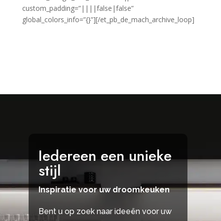
custom_padding=”||||false|false”
global_colors_info=”{}”][/et_pb_de_mach_archive_loop]
Iedereen een unieke
stijl
Inspiratie voor uw droomkeuken
Bent u op zoek naar ideeën voor uw