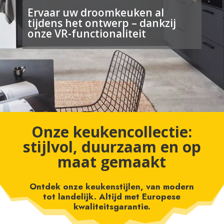
Ervaar uw droomkeuken al
tijdens het ontwerp – dankzij
onze VR-functionaliteit
Onze keukencollectie:
stijlvol, duurzaam en op
maat gemaakt
Ontdek onze keukenstijlen, van modern
tot landelijk. Altijd met Europese
kwaliteitsgarantie.